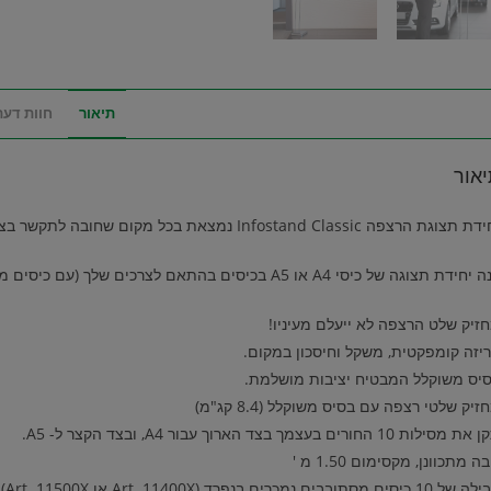
תיאור
חוות דעת (
אור
צוגת הרצפה Infostand Classic נמצאת בכל מקום שחובה לתקשר בצורה יעילה: אולמות קבלה, חנויות …
ידת תצוגה של כיסי A4 או A5 בכיסים בהתאם לצרכים שלך (עם כיסים מסתובבים Art.11400X או Art.11500X.).
זיק שלט הרצפה לא ייעלם מעיניו!
יזה קומפקטית, משקל וחיסכון במקום.
יס משוקלל המבטיח יציבות מושלמת.
זיק שלטי רצפה עם בסיס משוקלל (8.4 קג"מ)
מסילות 10 החורים בעצמך בצד הארוך עבור A4, ובצד הקצר ל- A5.
בה מתכוונן, מקסימום 1.50 מ '
 כיסים מסתובבים נמכרים בנפרד (Art. 11400X או Art. 11500X).