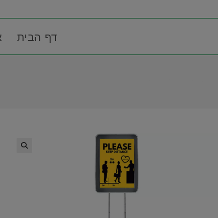
דף הבית
א
In