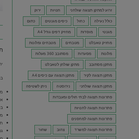
זרוע למתקן תצוגה שולחני
חנויות
ירוק
כולל נעילה
כחול
כיסים מגנטים
כתום
מגנטי
מוסדות
מחזיק דפים גודל A4
מחזיק טאבלט
מטבחים
מטבחים ומלונות
תי
מלונות
מסעדות
מסתובב 360 מעלות
יחידת ת
מתקן מסתובב
מתקן שולחן לטאבלט
מתקן תצוגה לקיר
מתקן תצוגה עם כיסים A4
בנה יח
מתקן תצוגה שולחני
נירוסטה
ניתן לשטיפה
מח
פתרונות תצוגה לבתי חולים ומעבדות
אר
בס
פתרונות תצוגה לחנויות
מח
פתרונות תצוגה למחסנים
תקן את 
פתרונות תצוגה למשרד
צהוב
שחור
גו
חבילה של 10