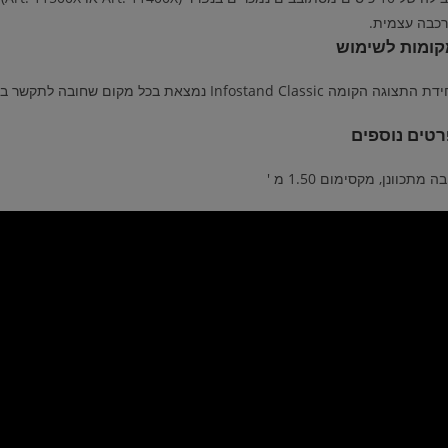
כבה עצמית.
קומות לשימוש
תצוגה הקומה Infostand Classic נמצאת בכל מקום שחובה לתקשר בצורה יעילה: אולמות קבלה, חנויות …
טים נוספים
בה מתכוונן, מקסימום 1.50 מ '