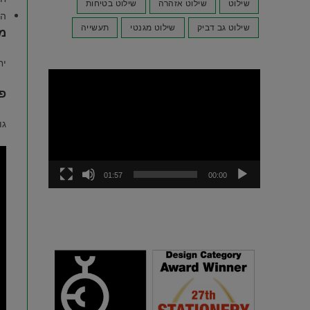
שילוט
שילוט אזהרה
שילוט בטיחות
הר
שילוט גב דביק
שילוט מגנטי
תעשייה
מ
יחידת ה
נגן
פר
וידאו
גו
01:57
00:00