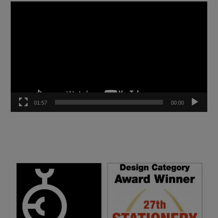
נגן
וידאו
01:57
00:00