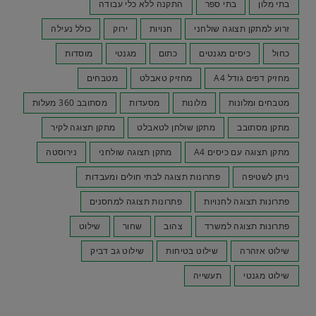
בתי מלון
בתי ספר
התקנה ללא כלי עבודה
זרוע למתקן תצוגה שולחני
חנויות
ירוק
כולל נעילה
כחול
כיסים מגנטים
כתום
מגנטי
מוסדות
מחזיק דפים גודל A4
מחזיק טאבלט
מטבחים
מטבחים ומלונות
מלונות
מסעדות
מסתובב 360 מעלות
מתקן מסתובב
מתקן שולחן לטאבלט
מתקן תצוגה לקיר
מתקן תצוגה עם כיסים A4
מתקן תצוגה שולחני
נירוסטה
ניתן לשטיפה
פתרונות תצוגה לבתי חולים ומעבדות
פתרונות תצוגה לחנויות
פתרונות תצוגה למחסנים
פתרונות תצוגה למשרד
צהוב
שחור
שילוט
שילוט אזהרה
שילוט בטיחות
שילוט גב דביק
שילוט מגנטי
תעשייה