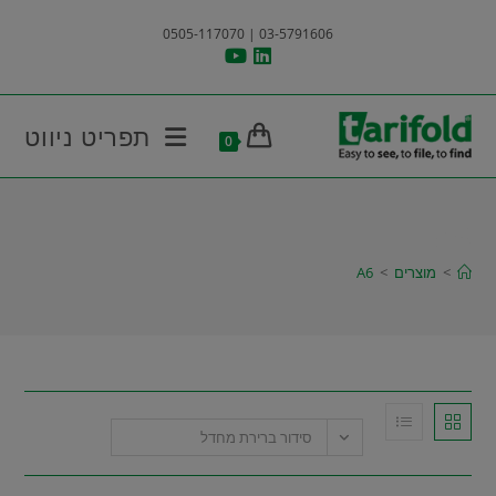
Ski
03-5791606 | 0505-117070
t
conten
תפריט ניווט
0
A6
>
מוצרים
>
A6
סידור ברירת מחדל