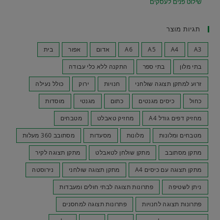
שילוט פנים לעסקים
תגיות מוצר
A3
A4
A5
A6
אדום
אפור
בית
בתי מלון
בתי ספר
התקנה ללא כלי עבודה
זרוע למתקן תצוגה שולחני
חנויות
ירוק
כולל נעילה
כחול
כיסים מגנטים
כתום
מגנטי
מוסדות
מחזיק דפים גודל A4
מחזיק טאבלט
מטבחים
מטבחים ומלונות
מלונות
מסעדות
מסתובב 360 מעלות
מתקן מסתובב
מתקן שולחן לטאבלט
מתקן תצוגה לקיר
מתקן תצוגה עם כיסים A4
מתקן תצוגה שולחני
נירוסטה
ניתן לשטיפה
פתרונות תצוגה לבתי חולים ומעבדות
פתרונות תצוגה לחנויות
פתרונות תצוגה למחסנים