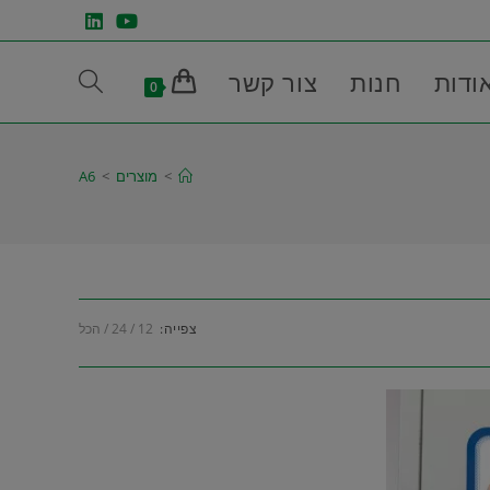
ודות
חנות
צור קשר
Toggle
0
website
>
מוצרים
>
A6
search
צפייה:
12
24
הכל