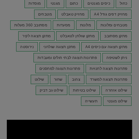
כחול
כיסים מגנטים
כתום
מגנטי
מוסדות
מחזיק דפים גודל A4
מחזיק טאבלט
מטבחים
מטבחים ומלונות
מלונות
מסעדות
מסתובב 360 מעלות
מתקן מסתובב
מתקן שולחן לטאבלט
מתקן תצוגה לקיר
מתקן תצוגה עם כיסים A4
מתקן תצוגה שולחני
נירוסטה
ניתן לשטיפה
פתרונות תצוגה לבתי חולים ומעבדות
פתרונות תצוגה לחנויות
פתרונות תצוגה למחסנים
פתרונות תצוגה למשרד
צהוב
שחור
שילוט
שילוט אזהרה
שילוט בטיחות
שילוט גב דביק
שילוט מגנטי
תעשייה
נגן
וידאו