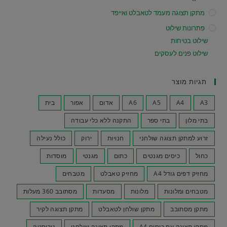
מתקן תצוגה מעמד לטאבלט ואייפד
פתרונות שילוט
שילוט בטיחות
שילוט פנים לעסקים
תגיות מוצר
A3
A4
A5
A6
אדום
אפור
בית
בתי מלון
בתי ספר
התקנה ללא כלי עבודה
זרוע למתקן תצוגה שולחני
חנויות
ירוק
כולל נעילה
כחול
כיסים מגנטים
כתום
מגנטי
מוסדות
מחזיק דפים גודל A4
מחזיק טאבלט
מטבחים
מטבחים ומלונות
מלונות
מסעדות
מסתובב 360 מעלות
מתקן מסתובב
מתקן שולחן לטאבלט
מתקן תצוגה לקיר
מתקן תצוגה עם כיסים A4
מתקן תצוגה שולחני
נירוסטה