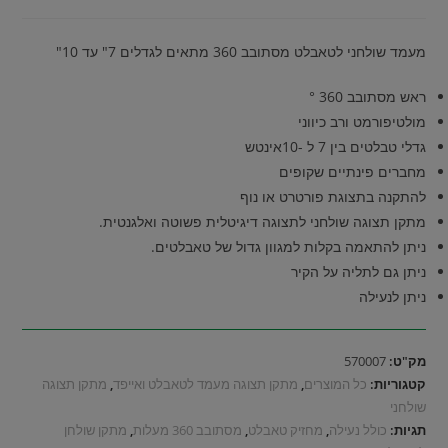
מעמד שולחני לטאבלט מסתובב 360 מתאים לגדלים 7" עד 10"
ראש מסתובב 360 °
מולטיפורמט ורב כיווני
גדלי טבלטים בין 7 ל -10אינטש
מחברים פינתיים שקופים
להתקנה בתצוגת פורטרט או נוף
מתקן תצוגה שולחני לתצוגה דיגיטלית פשוטה ואלגנטית.
ניתן להתאמה בקלות למגוון גדול של טאבלטים.
ניתן גם לתליה על הקיר
ניתן לנעילה
מק"ט:
570007
קטגוריות:
כל המוצרים
,
מתקן תצוגה מעמד לטאבלט ואייפד
,
מתקן תצוגה
שולחני
תגיות:
כולל נעילה
,
מחזיק טאבלט
,
מסתובב 360 מעלות
,
מתקן שולחן