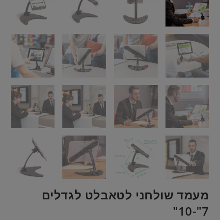
מעמד שולחני לטאבלט לגדלים
7"-10"