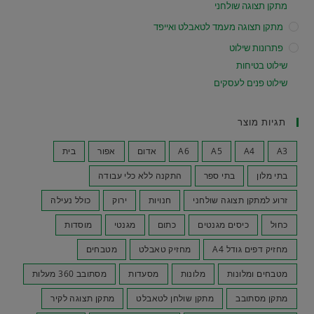
מתקן תצוגה שולחני
מתקן תצוגה מעמד לטאבלט ואייפד
פתרונות שילוט
שילוט בטיחות
שילוט פנים לעסקים
תגיות מוצר
A3
A4
A5
A6
אדום
אפור
בית
בתי מלון
בתי ספר
התקנה ללא כלי עבודה
זרוע למתקן תצוגה שולחני
חנויות
ירוק
כולל נעילה
כחול
כיסים מגנטים
כתום
מגנטי
מוסדות
מחזיק דפים גודל A4
מחזיק טאבלט
מטבחים
מטבחים ומלונות
מלונות
מסעדות
מסתובב 360 מעלות
מתקן מסתובב
מתקן שולחן לטאבלט
מתקן תצוגה לקיר