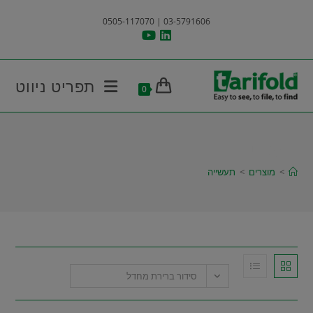
Ski
03-5791606 | 0505-117070
t
conten
תפריט ניווט
0
תעשייה
>
מוצרים
>
תעשייה
סידור ברירת מחדל