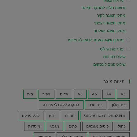
זרועות תליה למתקני תצוגה
מתקן תצוגה לקיר
מתקן תצוגה רצפתי
מתקן תצוגה שולחני
מתקן תצוגה מעמד לטאבלט ואייפד
פתרונות שילוט
שילוט בטיחות
שילוט פנים לעסקים
תגיות מוצר
A3
A4
A5
A6
אדום
אפור
בית
בתי מלון
בתי ספר
התקנה ללא כלי עבודה
זרוע למתקן תצוגה שולחני
חנויות
ירוק
כולל נעילה
כחול
כיסים מגנטים
כתום
מגנטי
מוסדות
מחזיק דפים גודל A4
מחזיק טאבלט
מטבחים