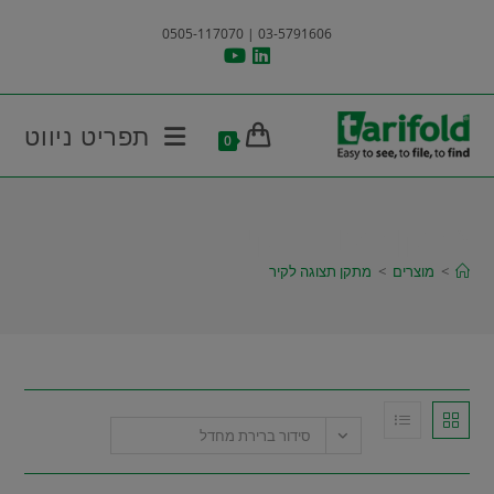
Ski
03-5791606 | 0505-117070
t
conten
תפריט ניווט
0
מתקן תצוגה לקיר
>
מוצרים
>
מתקן תצוגה לקיר
סידור ברירת מחדל