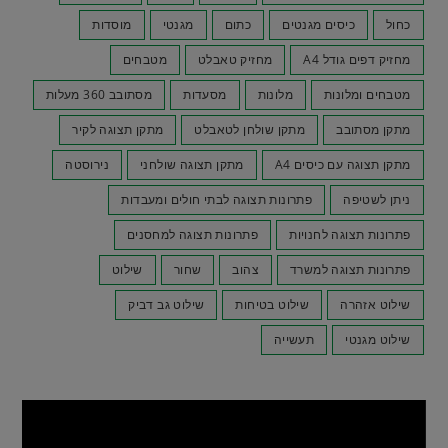
כחול
כיסים מגנטים
כתום
מגנטי
מוסדות
מחזיק דפים גודל A4
מחזיק טאבלט
מטבחים
מטבחים ומלונות
מלונות
מסעדות
מסתובב 360 מעלות
מתקן מסתובב
מתקן שולחן לטאבלט
מתקן תצוגה לקיר
מתקן תצוגה עם כיסים A4
מתקן תצוגה שולחני
נירוסטה
ניתן לשטיפה
פתרונות תצוגה לבתי חולים ומעבדות
פתרונות תצוגה לחנויות
פתרונות תצוגה למחסנים
פתרונות תצוגה למשרד
צהוב
שחור
שילוט
שילוט אזהרה
שילוט בטיחות
שילוט גב דביק
שילוט מגנטי
תעשייה
נגן
וידאו