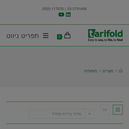
Ski
03-5791606 | 0505-117070
t
conten
תפריט ניווט
0
מסעדות
>
מוצרים
>
מסעדות
סידור ברירת מחדל