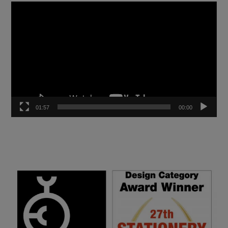
נגן
וידאו
01:57
00:00