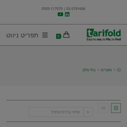
Ski
03-5791606 | 0505-117070
t
conten
תפריט ניווט
0
בתי מלון
>
מוצרים
>
בתי מלון
סידור ברירת מחדל