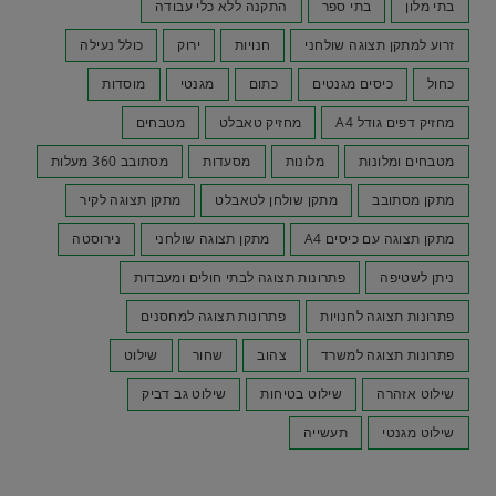
בתי מלון
בתי ספר
התקנה ללא כלי עבודה
זרוע למתקן תצוגה שולחני
חנויות
ירוק
כולל נעילה
כחול
כיסים מגנטים
כתום
מגנטי
מוסדות
מחזיק דפים גודל A4
מחזיק טאבלט
מטבחים
מטבחים ומלונות
מלונות
מסעדות
מסתובב 360 מעלות
מתקן מסתובב
מתקן שולחן לטאבלט
מתקן תצוגה לקיר
מתקן תצוגה עם כיסים A4
מתקן תצוגה שולחני
נירוסטה
ניתן לשטיפה
פתרונות תצוגה לבתי חולים ומעבדות
פתרונות תצוגה לחנויות
פתרונות תצוגה למחסנים
פתרונות תצוגה למשרד
צהוב
שחור
שילוט
שילוט אזהרה
שילוט בטיחות
שילוט גב דביק
שילוט מגנטי
תעשייה