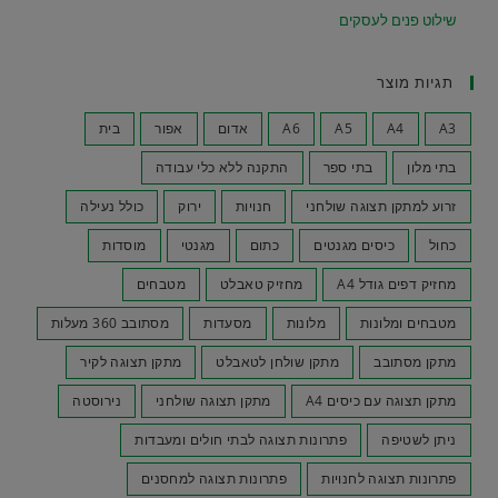
שילוט פנים לעסקים
תגיות מוצר
A3
A4
A5
A6
אדום
אפור
בית
בתי מלון
בתי ספר
התקנה ללא כלי עבודה
זרוע למתקן תצוגה שולחני
חנויות
ירוק
כולל נעילה
כחול
כיסים מגנטים
כתום
מגנטי
מוסדות
מחזיק דפים גודל A4
מחזיק טאבלט
מטבחים
מטבחים ומלונות
מלונות
מסעדות
מסתובב 360 מעלות
מתקן מסתובב
מתקן שולחן לטאבלט
מתקן תצוגה לקיר
מתקן תצוגה עם כיסים A4
מתקן תצוגה שולחני
נירוסטה
ניתן לשטיפה
פתרונות תצוגה לבתי חולים ומעבדות
פתרונות תצוגה לחנויות
פתרונות תצוגה למחסנים