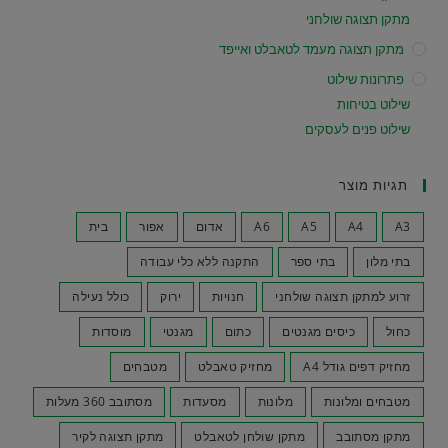
מתקן תצוגה שולחני
מתקן תצוגה מעמד לטאבלט ואייפד
פתרונות שילוט
שילוט בטיחות
שילוט פנים לעסקים
תגיות מוצר
A3
A4
A5
A6
אדום
אפור
בית
בתי מלון
בתי ספר
התקנה ללא כלי עבודה
זרוע למתקן תצוגה שולחני
חנויות
ירוק
כולל נעילה
כחול
כיסים מגנטים
כתום
מגנטי
מוסדות
מחזיק דפים גודל A4
מחזיק טאבלט
מטבחים
מטבחים ומלונות
מלונות
מסעדות
מסתובב 360 מעלות
מתקן מסתובב
מתקן שולחן לטאבלט
מתקן תצוגה לקיר